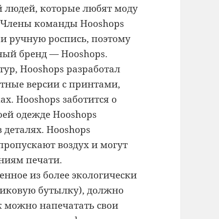
й людей, которые любят моду
. Члены команды Hooshops
и ручную роспись, поэтому
ный бренд — Hooshops.
тур, Hooshops разработал
нтные версии с принтами,
ах. Hooshops заботится о
оей одежде Hooshops
 деталях. Hooshops
пропускают воздух и могут
ниям печати.
енное из более экологически
тиковую бутылку), должно
как можно напечатать свои