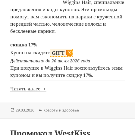
Wiggins Hair, специальные
предложения и коды купонов. Эти промокоды
помогут вам сэкономить на парики с кружевной
передней частью, человеческие волосы и
бесклеевые парики.
скидка 17%
Купон на скидки:
GIFT
Действительно до 26 июля 2026 года
При покупке в Wiggins Hair воспользуйтесь этим
купоном и вы получите скидку 17%.
Промокод Wiggins Hair
Читать далее
Опубликовано
Рубрики
29.03.2026
Красоты и здоровье
Промокод WestKiss