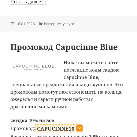
Промокод Elementor
Читать далее
Опубликовано
Рубрики
16.01.2026
Интернет услуги
Промокод Capucinne Blue
Ниже вы можете найти
последние коды скидок
Capucinne Blue,
специальные предложения и коды купонов. Эти
промокоды помогут вам сэкономить на кольца,
ожерелья и серьги ручной работы с
драгоценными камнями.
скидка 10% на все
Промокод:
CAPUCINNE10
Введи код этого купона и получи 10% скидки в