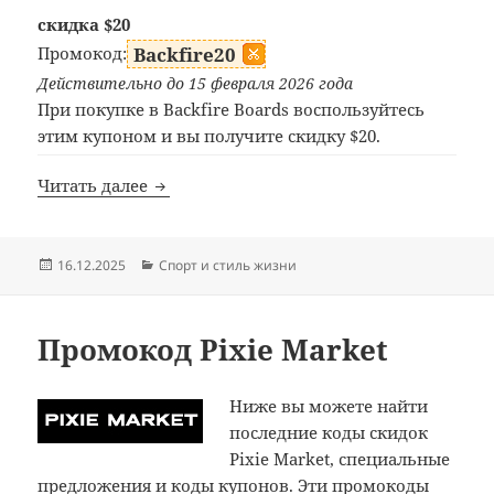
скидка $20
Промокод:
Backfire20
Действительно до 15 февраля 2026 года
При покупке в Backfire Boards воспользуйтесь
этим купоном и вы получите скидку $20.
Промокод Backfire Boards
Читать далее
Опубликовано
Рубрики
16.12.2025
Спорт и стиль жизни
Промокод Pixie Market
Ниже вы можете найти
последние коды скидок
Pixie Market, специальные
предложения и коды купонов. Эти промокоды