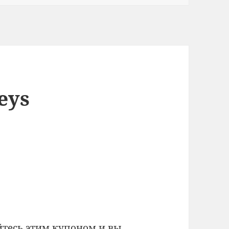
eys
йтесь этим купоном и вы