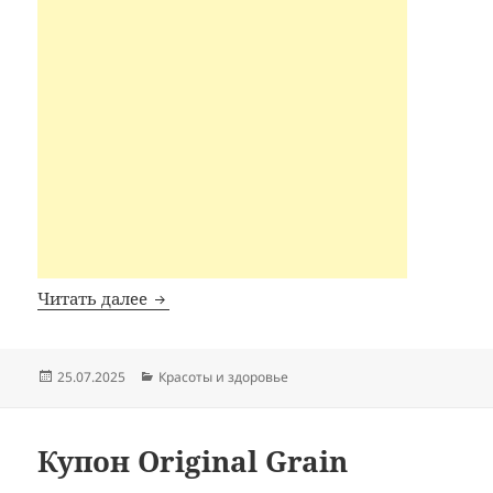
Купон StyleKorean
Читать далее
Опубликовано
Рубрики
25.07.2025
Красоты и здоровье
Купон Original Grain