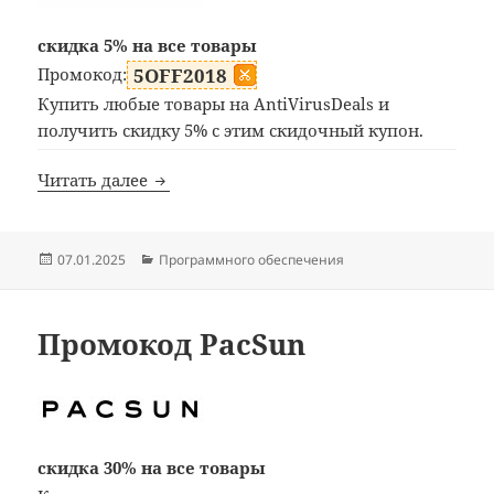
скидка 5% на все товары
Промокод:
5OFF2018
Купить любые товары на AntiVirusDeals и
получить скидку 5% с этим скидочный купон.
Купон AntiVirusDeals
Читать далее
Опубликовано
Рубрики
07.01.2025
Программного обеспечения
Промокод PacSun
скидка 30% на все товары