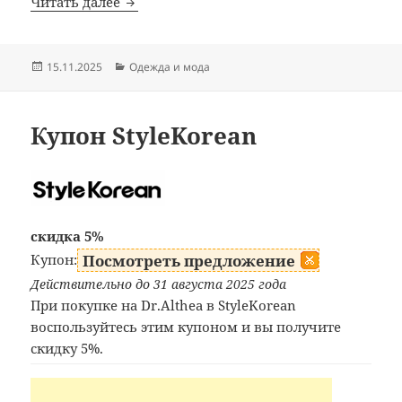
Промокод Retro Stage
Читать далее
Опубликовано
Рубрики
15.11.2025
Одежда и мода
Купон StyleKorean
скидка 5%
Купон:
Посмотреть предложение
Действительно до 31 августа 2025 года
При покупке на Dr.Althea в StyleKorean
воспользуйтесь этим купоном и вы получите
скидку 5%.