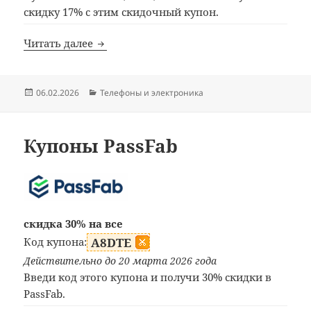
скидку 17% с этим скидочный купон.
Купоны Huion
Читать далее
Опубликовано
Рубрики
06.02.2026
Телефоны и электроника
Купоны PassFab
скидка 30% на все
Код купона:
A8DTE
Действительно до 20 марта 2026 года
Введи код этого купона и получи 30% скидки в
PassFab.