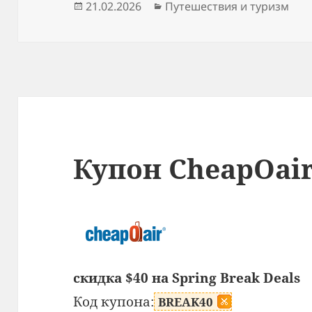
Опубликовано
Рубрики
21.02.2026
Путешествия и туризм
Купон CheapOai
скидка $40 на Spring Break Deals
Код купона:
BREAK40