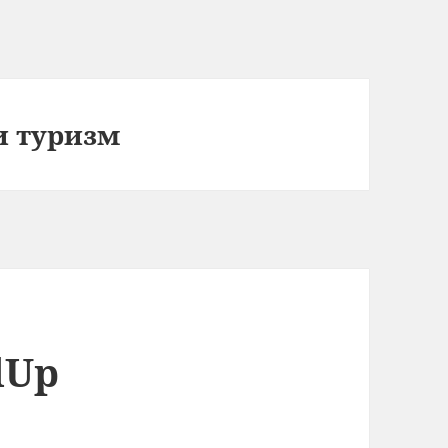
и туризм
lUp