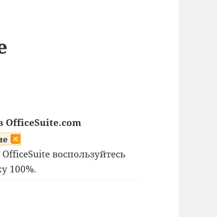
e
в OfficeSuite.com
ие
 OfficeSuite воспользуйтесь
ку 100%.