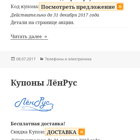
Код купона:
Посмотреть предложение
Действительно до 31 декабря 2017 года
Детали на странице акции.
Купоны Yota
Читать далее
Опубликовано
Рубрики
08.07.2017
Телефоны и электроника
Купоны ЛёнРус
Бесплатная доставка!
Скидка Купон:
ДОСТАВКА