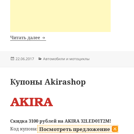
Купоны Castrol
Читать далее
Опубликовано
Рубрики
22.06.2017
Автомобили и мотоциклы
Купоны Akirashop
Скидка 3100 рублей на AKIRA 32LED01T2M!
Код купона:
Посмотреть предложение