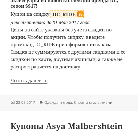
аксессуары из новой коллекции бренда DC,
сезон SS17!
Купон на скидку:
DC_RIDE
Действительно до 31 Мая 2017 года
Цены на сайте указаны без учета скидки по
акции. Чтобы получить скидку, введите
промокод DC_RIDE при оформлении заказа.
Скидка не суммируются c другими скидками и со
скидкой по карте, другими акциями, а также не
распространяется на доставку.
Купоны Траектория
Читать далее
Опубликовано
Рубрики
22.05.2017
Одежда и мода
,
Спорт и стиль жизни
Купоны Asya Malbershtein